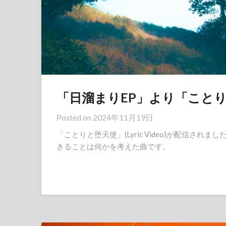
「日溜まりEP」より「ことりと堕天
Posted on
2024年11月19日
「ことりと堕天使」(Lyric Video)が配信さ
きることは何かを考えた曲です。