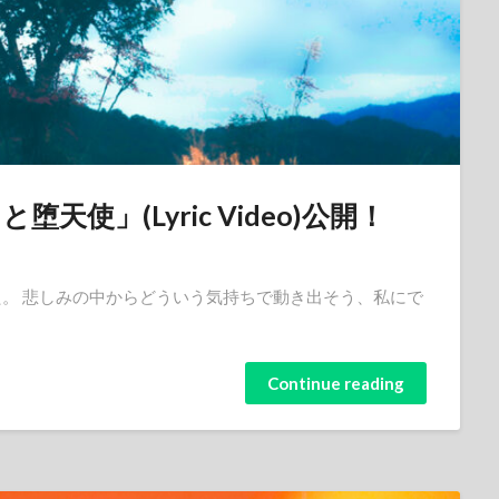
使」(Lyric Video)公開！
れました。 悲しみの中からどういう気持ちで動き出そう、私にで
Continue reading