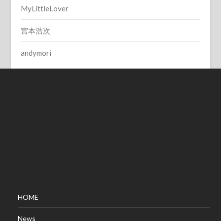
MyLittleLover
宮本浩次
andymori
HOME
News