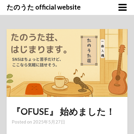
Skip
たのうた official website
to
content
『OFUSE』 始めました！
Posted on
2025年5月27日