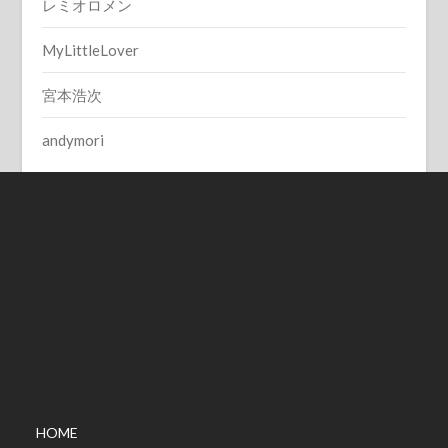
レミオロメン
MyLittleLover
宮本浩次
andymori
HOME