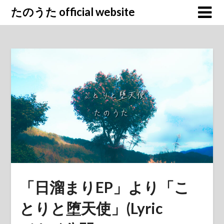
Skip
たのうた official website
to
content
「日溜まりEP」より「こ
とりと堕天使」(Lyric