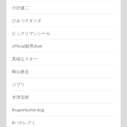
小沢健二
ひみつスタジオ
ビックリマンシール
official髭男dism
異端なスター
崎山蒼志
ジブリ
米津玄師
#superbutterdog
#ハナレグミ