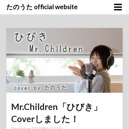
Skip
たのうた official website
to
content
Mr.Children「ひびき」
Coverしました！
Posted on
2023年5月11日