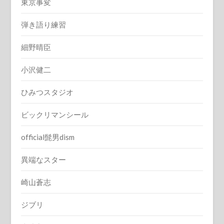
東京事変
弾き語り練習
細野晴臣
小沢健二
ひみつスタジオ
ビックリマンシール
official髭男dism
異端なスター
崎山蒼志
ジブリ