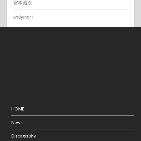
宮本浩次
andymori
HOME
News
Discography